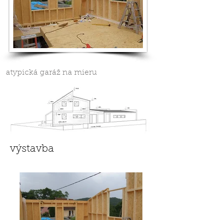
atypická garáž na mieru
výstavba