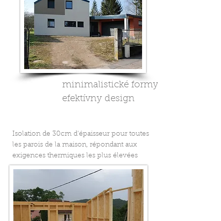
minimalistické formy,
efektívny design
Isolation de 30cm d'épaisseur pour toutes
les parois de la maison, répondant aux
exigences thermiques les plus élevées