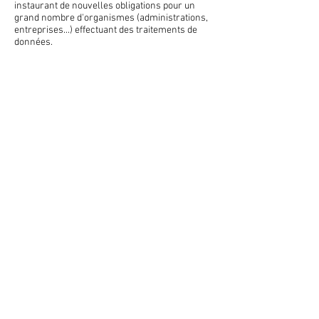
instaurant de nouvelles obligations pour un
grand nombre d'organismes (administrations,
entreprises...) effectuant des traitements de
données.
Vous pouvez consulter
RGPD 2018 - Ce qui
change
pour connaitre les principales mesures
instaurées par le règlement. Certaines
prévoient notamment
l'obligation de nommer
un DPO (délégué à la protection des
données)
pour un grand nombre d'entreprises
et d'administrations effectuant des traitements
de données personnelles.
En matière de droit des données personnelles,
le règlement européen RGPD a ensuite été
complété par la
loi française sur la protection
des données personnelles
publiée en juin 2018
et qui a mis à jour la loi informatique et libertés
de 1978.
© 2026 site crée par JKG